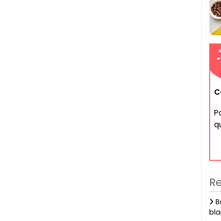
C
P
q
Re
Bo
bl