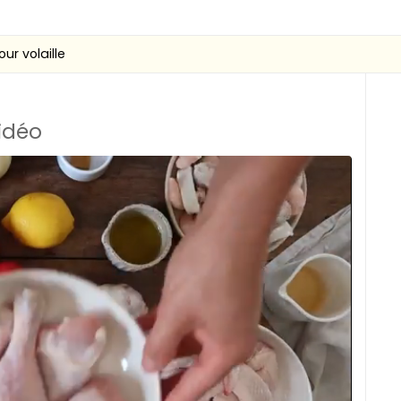
ur volaille
vidéo