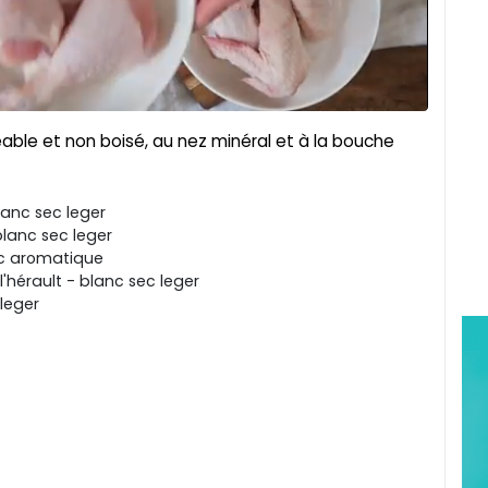
éable et non boisé, au nez minéral et à la bouche
lanc sec leger
blanc sec leger
ec aromatique
'hérault - blanc sec leger
leger