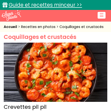
Guide et recettes minceur >>
☰
Accueil
Accueil
Recettes en photos
Coquillages et crustacés
Coquillages et crustacés
Recettes de cuisine
Cuisine pratique
L'actu cuisine
Connexion
Crevettes pil pil