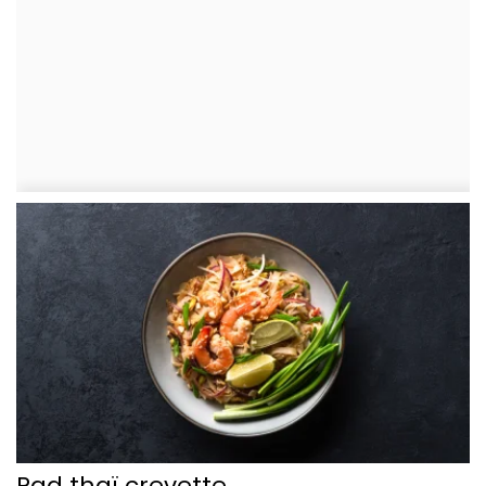
Pad thaï crevette