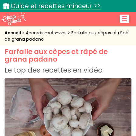
Guide et recettes minceur >>
☰
Accueil
Accueil
Accords mets-vins
Farfalle aux cèpes et râpé
de grana padano
Recettes de cuisine
Farfalle aux cèpes et râpé de
grana padano
Cuisine pratique
Le top des recettes en vidéo
L'actu cuisine
Connexion