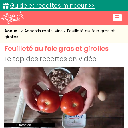
Guide et recettes minceur >>
☰
Accueil
Accueil
Accords mets-vins
Feuilleté au foie gras et
girolles
Recettes de cuisine
Feuilleté au foie gras et girolles
Cuisine pratique
Le top des recettes en vidéo
L'actu cuisine
Connexion