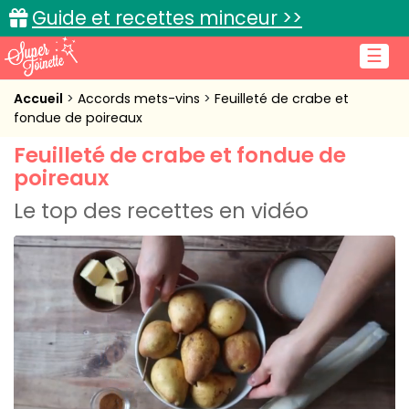
Guide et recettes minceur >>
☰
Accueil
Accueil
Accords mets-vins
Feuilleté de crabe et
fondue de poireaux
Recettes de cuisine
Feuilleté de crabe et fondue de
poireaux
Cuisine pratique
Le top des recettes en vidéo
L'actu cuisine
Connexion