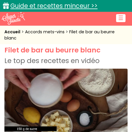
Guide et recettes minceur >>
☰
Accueil
Accueil
Accords mets-vins
Filet de bar au beurre
blanc
Recettes de cuisine
Filet de bar au beurre blanc
Cuisine pratique
Le top des recettes en vidéo
L'actu cuisine
Connexion