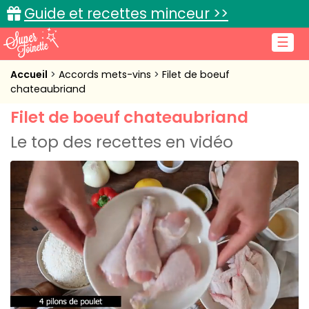
Guide et recettes minceur >>
☰
Accueil
Accueil
Accords mets-vins
Filet de boeuf
chateaubriand
Recettes de cuisine
Filet de boeuf chateaubriand
Cuisine pratique
Le top des recettes en vidéo
L'actu cuisine
Connexion