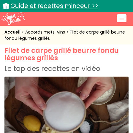
Guide et recettes minceur >>
☰
Accueil
Accueil
Accords mets-vins
Filet de carpe grillé beurre
fondu légumes grillés
Recettes de cuisine
Filet de carpe grillé beurre fondu
légumes grillés
Cuisine pratique
Le top des recettes en vidéo
L'actu cuisine
Connexion