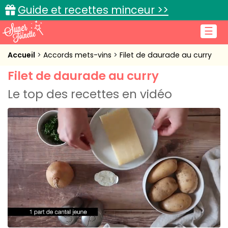
Guide et recettes minceur >>
☰
Accueil
Accueil
Accords mets-vins
Filet de daurade au curry
Filet de daurade au curry
Recettes de cuisine
Le top des recettes en vidéo
Cuisine pratique
L'actu cuisine
Connexion