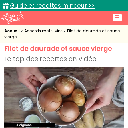
Guide et recettes minceur >>
☰
Accueil
Accueil
Accords mets-vins
Filet de daurade et sauce
vierge
Recettes de cuisine
Filet de daurade et sauce vierge
Cuisine pratique
Le top des recettes en vidéo
L'actu cuisine
Connexion