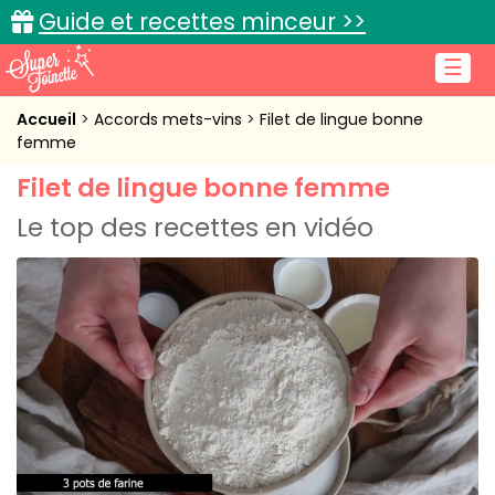
Guide et recettes minceur >>
☰
Accueil
Accueil
Accords mets-vins
Filet de lingue bonne
femme
Recettes de cuisine
Filet de lingue bonne femme
Cuisine pratique
Le top des recettes en vidéo
L'actu cuisine
Connexion