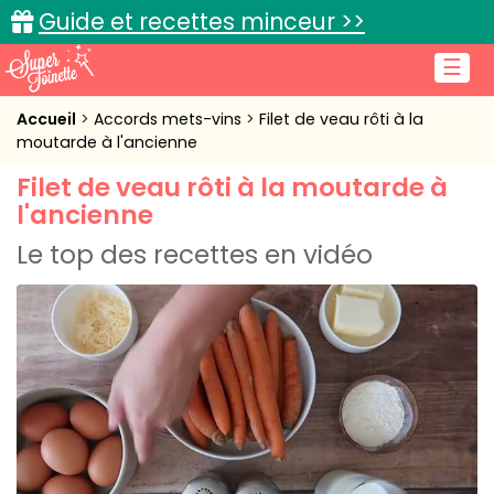
Guide et recettes minceur >>
☰
Accueil
Accueil
Accords mets-vins
Filet de veau rôti à la
moutarde à l'ancienne
Recettes de cuisine
Filet de veau rôti à la moutarde à
l'ancienne
Cuisine pratique
Le top des recettes en vidéo
L'actu cuisine
Connexion