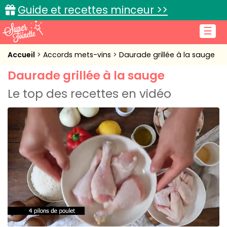
Guide et recettes minceur >>
☰
Accueil
Accueil
Accords mets-vins
Daurade grillée à la sauge
Daurade grillée à la sauge
Recettes de cuisine
Le top des recettes en vidéo
Cuisine pratique
L'actu cuisine
Connexion