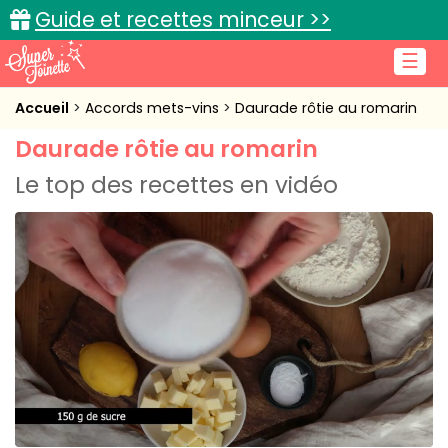
Guide et recettes minceur >>
☰
Accueil
Accueil
Accords mets-vins
Daurade rôtie au romarin
Daurade rôtie au romarin
Recettes de cuisine
Le top des recettes en vidéo
Cuisine pratique
L'actu cuisine
Connexion