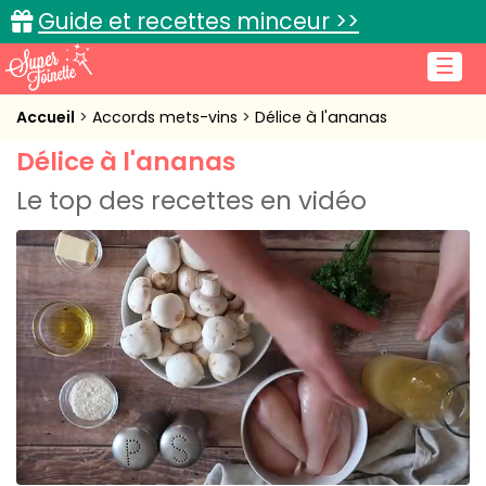
Guide et recettes minceur >>
☰
Accueil
Accueil
Accords mets-vins
Délice à l'ananas
Délice à l'ananas
Recettes de cuisine
Le top des recettes en vidéo
Cuisine pratique
L'actu cuisine
Connexion