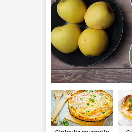
Clafoutis courgette
Cu