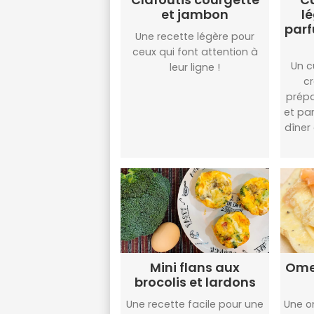
et jambon
l
parf
Une recette légère pour
ceux qui font attention à
Un c
leur ligne !
c
prépa
et pa
dîner
Mini flans aux
Ome
brocolis et lardons
Une recette facile pour une
Une o