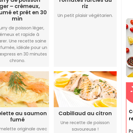
éger – crémeux,
riz
umé et prêt en 30
Un petit plaisir végétarien.
min
urry de poisson léger,
rémeux et rapide à
rer. Une recette saine
rfumée, idéale pour un
 express en 30 minutes
chrono.
C
lette au saumon
Cabillaud au citron
r
fumé
Une recette de poisson
melette originale avec
savoureuse !
P