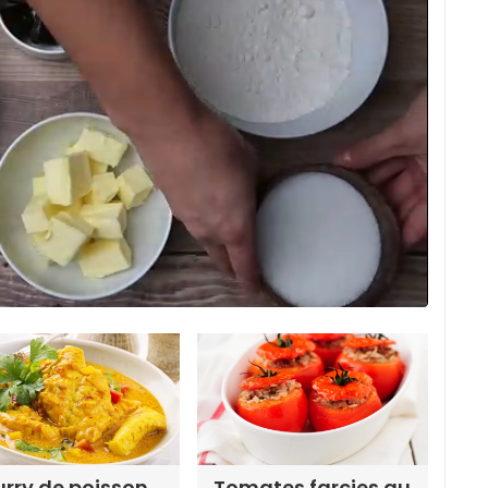
rry de poisson
Tomates farcies au