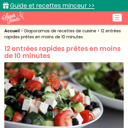
Guide et recettes minceur >>
☰
Accueil
Accueil
Diaporamas de recettes de cuisine
12 entrées
rapides prêtes en moins de 10 minutes
Recettes de cuisine
12 entrées rapides prêtes en moins
de 10 minutes
Cuisine pratique
L'actu cuisine
Connexion