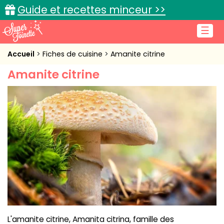
Guide et recettes minceur >>
☰
Accueil
Accueil
Fiches de cuisine
Amanite citrine
Amanite citrine
Recettes de cuisine
Cuisine pratique
L'actu cuisine
Connexion
L'amanite citrine, Amanita citrina, famille des