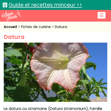
Guide et recettes minceur >>
☰
Accueil
Accueil
Fiches de cuisine
Datura
Datura
Recettes de cuisine
Cuisine pratique
L'actu cuisine
Connexion
Le datura ou stramoine (Datura stramonium), Famille