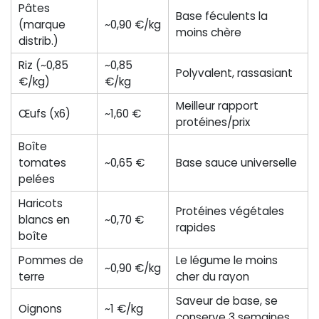
Pâtes
Base féculents la
(marque
~0,90 €/kg
moins chère
distrib.)
Riz (~0,85
~0,85
Polyvalent, rassasiant
€/kg)
€/kg
Meilleur rapport
Œufs (x6)
~1,60 €
protéines/prix
Boîte
tomates
~0,65 €
Base sauce universelle
pelées
Haricots
Protéines végétales
blancs en
~0,70 €
rapides
boîte
Pommes de
Le légume le moins
~0,90 €/kg
terre
cher du rayon
Saveur de base, se
Oignons
~1 €/kg
conserve 3 semaines