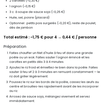
2 carottes (~0,30 €)
1 oignon (~0,15 €)
3 c. à soupe de sauce soja (~0,25 €)
Huile, sel, poivre (placard)
Optionnel : petits pois surgelés (~0,20 €), reste de poulet,
dés de jambon
Total estimé : ~1,75 € pour 4 → 0,44 € / personne
Préparation
Faites chauffer un filet d'huile à feu vif dans une grande
poêle ou un wok. Faites sauter l'oignon émincé et les
carottes en petits dés 3 à 4 minutes.
Ajoutez le riz froid et émiettez-le bien dans la poêle. Faites
sauter à feu vif 2 à 3 minutes en remuant constamment — le
riz doit griller légèrement.
Poussez le riz sur les bords de la poêle, cassez les œufs au
centre et brouilles-les rapidement avant de les incorporer
au riz.
Arrosez de sauce soja, mélangez vivement et servez
immédiatement.