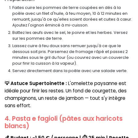
Faites cuire les pommes de terre coupées en dés à la
poêle avec un filet d'huile, à feu moyen, 10 à 12 minutes en
remuant, jusqu'à ce qu'elles soient dorées et cuites à cœur.
Ajoutez l'oignon émincé à mi-cuisson.
Battez les œufs avec le sel, le poivre et les herbes. Versez
sur les pommes de terre.
Laissez cuire à feu doux sans remuer jusqu'à ce que le
dessous soit pris. Parsemez de fromage râpé et passez 2
minutes sous le gril du four (ou couvrez avec un couvercle
pour finir la cuisson à la vapeur).
Servez directement dans la poêle avec une salade verte.
💡 Astuce Supertoinette :
L'omelette paysanne est
idéale pour finir les restes. Un fond de courgette, des
champignons, un reste de jambon — tout s'y intègre
sans effort.
4. Pasta e fagioli (pâtes aux haricots
blancs)
💰 Budget : ~1,50 € / personne | ⏱ 25 min | Recette