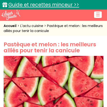
Guide et recettes minceur >>
☰
Accueil
Accueil
L'actu cuisine
Pastèque et melon : les meilleurs
alliés pour tenir la canicule
Recettes de cuisine
Pastèque et melon : les meilleurs
Cuisine pratique
alliés pour tenir la canicule
L'actu cuisine
Connexion