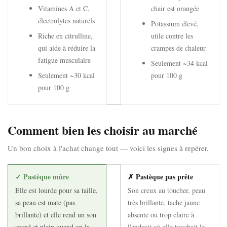
Vitamines A et C,
chair est orangée
électrolytes naturels
Potassium élevé,
Riche en citrulline,
utile contre les
qui aide à réduire la
crampes de chaleur
fatigue musculaire
Seulement ~34 kcal
Seulement ~30 kcal
pour 100 g
pour 100 g
Comment bien les choisir au marché
Un bon choix à l'achat change tout — voici les signes à repérer.
✓ Pastèque mûre
✗ Pastèque pas prête
Elle est lourde pour sa taille,
Son creux au toucher, peau
sa peau est mate (pas
très brillante, tache jaune
brillante) et elle rend un son
absente ou trop claire à
sourd et plein quand on la
l'endroit où elle touchait le