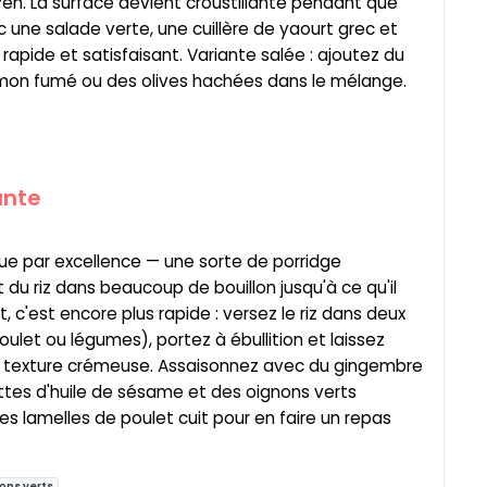
yen. La surface devient croustillante pendant que
ec une salade verte, une cuillère de yaourt grec et
apide et satisfaisant. Variante salée : ajoutez du
mon fumé ou des olives hachées dans le mélange.
ante
que par excellence — une sorte de porridge
du riz dans beaucoup de bouillon jusqu'à ce qu'il
t, c'est encore plus rapide : versez le riz dans deux
ulet ou légumes), portez à ébullition et laissez
'à texture crémeuse. Assaisonnez avec du gingembre
ttes d'huile de sésame et des oignons verts
 lamelles de poulet cuit pour en faire un repas
ons verts