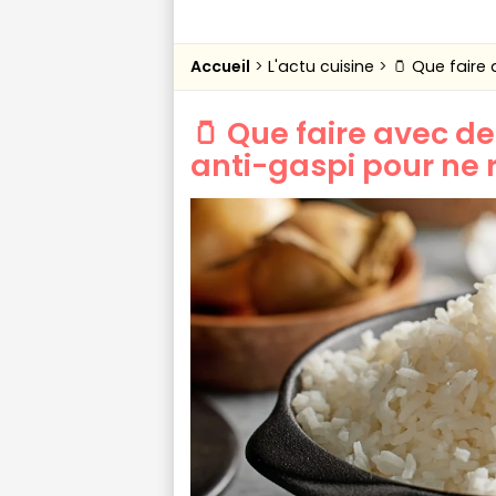
Accueil
L'actu cuisine
🫙 Que faire 
🫙 Que faire avec des
anti-gaspi pour ne r