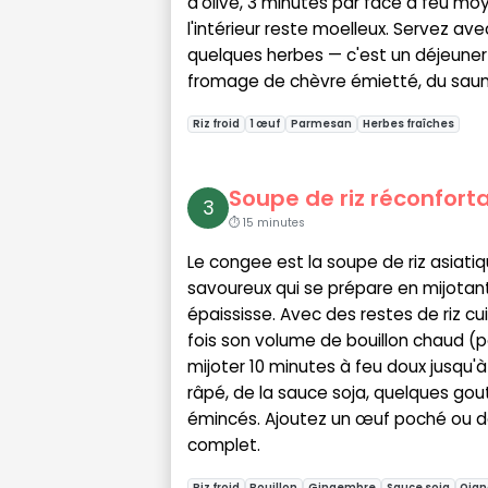
d'olive, 3 minutes par face à feu mo
l'intérieur reste moelleux. Servez av
quelques herbes — c'est un déjeuner r
fromage de chèvre émietté, du sau
Riz froid
1 œuf
Parmesan
Herbes fraîches
Soupe de riz réconfort
3
⏱ 15 minutes
Le congee est la soupe de riz asiati
savoureux qui se prépare en mijotant 
épaississe. Avec des restes de riz cui
fois son volume de bouillon chaud (po
mijoter 10 minutes à feu doux jusqu
râpé, de la sauce soja, quelques gou
émincés. Ajoutez un œuf poché ou des
complet.
Riz froid
Bouillon
Gingembre
Sauce soja
Oign