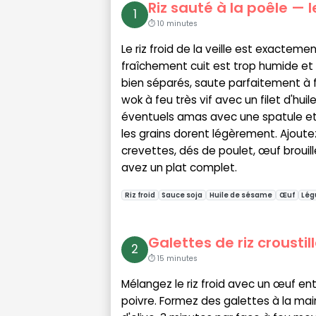
Riz sauté à la poêle — 
1
⏱ 10 minutes
Le riz froid de la veille est exactemen
fraîchement cuit est trop humide et co
bien séparés, saute parfaitement à 
wok à feu très vif avec un filet d'huil
éventuels amas avec une spatule et 
les grains dorent légèrement. Ajoute
crevettes, dés de poulet, œuf brouill
avez un plat complet.
Riz froid
Sauce soja
Huile de sésame
Œuf
Lég
Galettes de riz croustil
2
⏱ 15 minutes
Mélangez le riz froid avec un œuf ent
poivre. Formez des galettes à la main