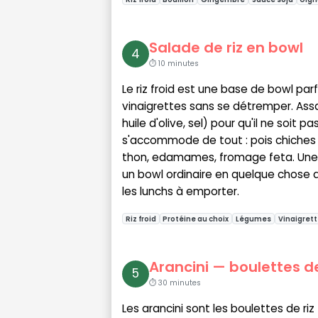
Salade de riz en bowl
4
⏱ 10 minutes
Le riz froid est une base de bowl par
vinaigrettes sans se détremper. Assa
huile d'olive, sel) pour qu'il ne soit 
s'accommode de tout : pois chiches r
thon, edamames, fromage feta. Une v
un bowl ordinaire en quelque chose d
les lunchs à emporter.
Riz froid
Protéine au choix
Légumes
Vinaigrett
Arancini — boulettes de r
5
⏱ 30 minutes
Les arancini sont les boulettes de riz