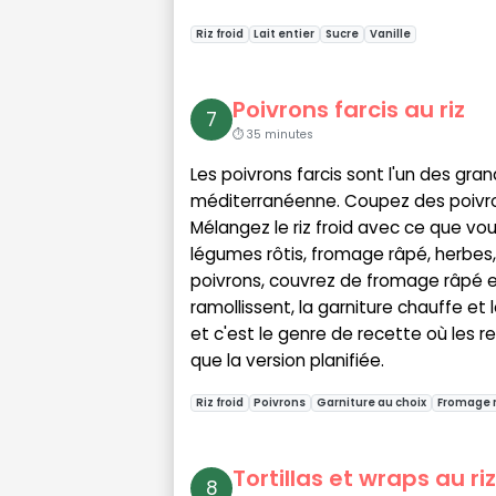
Riz froid
Lait entier
Sucre
Vanille
Poivrons farcis au riz
7
⏱ 35 minutes
Les poivrons farcis sont l'un des gran
méditerranéenne. Coupez des poivrons
Mélangez le riz froid avec ce que vo
légumes rôtis, fromage râpé, herbe
poivrons, couvrez de fromage râpé e
ramollissent, la garniture chauffe et
et c'est le genre de recette où les 
que la version planifiée.
Riz froid
Poivrons
Garniture au choix
Fromage 
Tortillas et wraps au riz
8