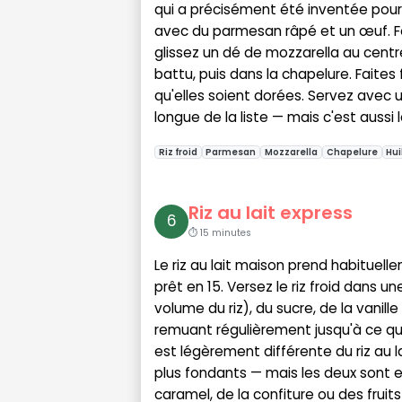
qui a précisément été inventée pour r
avec du parmesan râpé et un œuf. For
glissez un dé de mozzarella au centre
battu, puis dans la chapelure. Faites 
qu'elles soient dorées. Servez avec u
longue de la liste — mais c'est aussi 
Riz froid
Parmesan
Mozzarella
Chapelure
Hui
Riz au lait express
6
⏱ 15 minutes
Le riz au lait maison prend habituelle
prêt en 15. Versez le riz froid dans un
volume du riz), du sucre, de la vanill
remuant régulièrement jusqu'à ce que 
est légèrement différente du riz au l
plus fondants — mais les deux sont ex
caramel, de la confiture ou des fruits