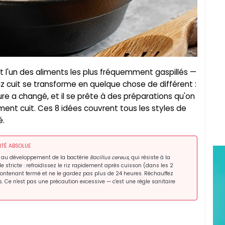
st l'un des aliments les plus fréquemment gaspillés —
e riz cuit se transforme en quelque chose de différent :
re a changé, et il se prête à des préparations qu'on
ment cuit. Ces 8 idées couvrent tous les styles de
é.
ITÉ ABSOLUE
ces au développement de la bactérie
Bacillus cereus
, qui résiste à la
 stricte : refroidissez le riz rapidement après cuisson (dans les 2
contenant fermé et ne le gardez pas plus de 24 heures. Réchauffez
s. Ce n'est pas une précaution excessive — c'est une règle sanitaire