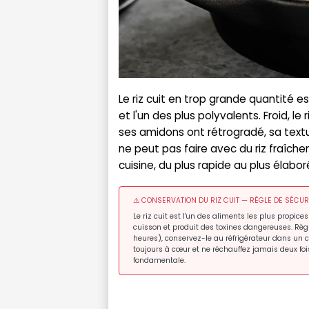
Le riz cuit en trop grande quantité e
et l'un des plus polyvalents. Froid, l
ses amidons ont rétrogradé, sa textu
ne peut pas faire avec du riz fraîche
cuisine, du plus rapide au plus élabor
⚠️ CONSERVATION DU RIZ CUIT — RÈGLE DE SÉCUR
Le riz cuit est l'un des aliments les plus propi
cuisson et produit des toxines dangereuses. Règle
heures), conservez-le au réfrigérateur dans un 
toujours à cœur et ne réchauffez jamais deux foi
fondamentale.