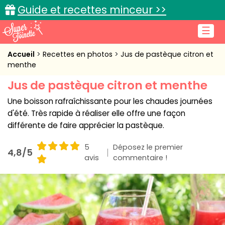
Guide et recettes minceur >>
☰
Accueil
Accueil
Recettes en photos
Jus de pastèque citron et
menthe
Recettes de cuisine
Jus de pastèque citron et menthe
Cuisine pratique
Une boisson rafraîchissante pour les chaudes journées
d'été. Très rapide à réaliser elle offre une façon
L'actu cuisine
différente de faire apprécier la pastèque.
5
Déposez le premier
4,8/5
avis
commentaire !
Connexion