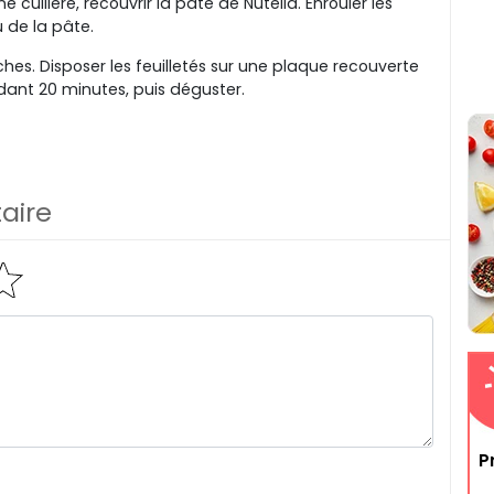
e cuillère, recouvrir la pâte de Nutella. Enrouler les
 de la pâte.
hes. Disposer les feuilletés sur une plaque recouverte
ndant 20 minutes, puis déguster.
aire
P