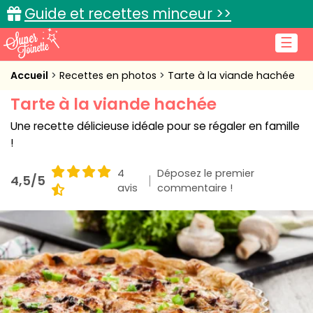
Guide et recettes minceur >>
☰
Accueil
Accueil
Recettes en photos
Tarte à la viande hachée
Tarte à la viande hachée
Recettes de cuisine
Une recette délicieuse idéale pour se régaler en famille
Cuisine pratique
!
L'actu cuisine
4
Déposez le premier
4,5/5
avis
commentaire !
Connexion