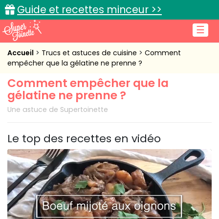
Guide et recettes minceur >>
☰
Accueil
Accueil
Trucs et astuces de cuisine
Comment
empêcher que la gélatine ne prenne ?
Recettes de cuisine
Comment empêcher que la
gélatine ne prenne ?
Cuisine pratique
Une astuce de Supertoinette
L'actu cuisine
Le top des recettes en vidéo
Connexion