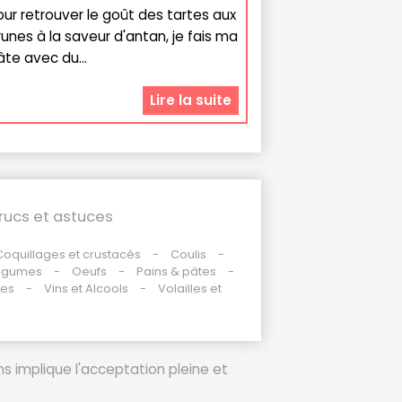
our retrouver le goût des tartes aux
runes à la saveur d'antan, je fais ma
âte avec du...
Lire la suite
rucs et astuces
Coquillages et crustacés
Coulis
égumes
Oeufs
Pains & pâtes
des
Vins et Alcools
Volailles et
ms implique l'acceptation pleine et