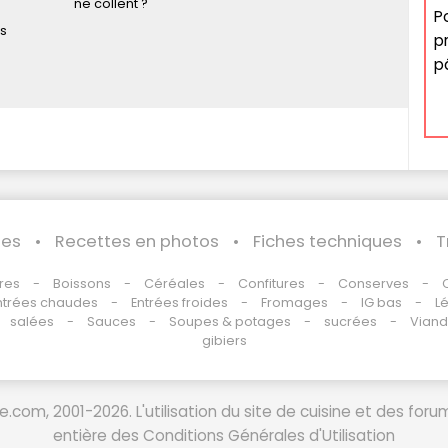
ne collent ?
P
s
p
p
les
Recettes en photos
Fiches techniques
T
res
Boissons
Céréales
Confitures
Conserves
ntrées chaudes
Entrées froides
Fromages
IG bas
L
salées
Sauces
Soupes & potages
sucrées
Vian
gibiers
.com, 2001-2026. L'utilisation du site de cuisine et des foru
entière des Conditions Générales d'Utilisation