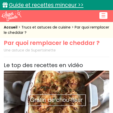
Guide et recettes minceur >>
☰
Accueil
Accueil
Trucs et astuces de cuisine
Par quoi remplacer
le cheddar ?
Recettes de cuisine
Par quoi remplacer le cheddar ?
Cuisine pratique
Une astuce de Supertoinette
L'actu cuisine
Le top des recettes en vidéo
Connexion