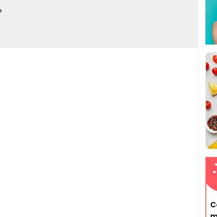
e
C
m