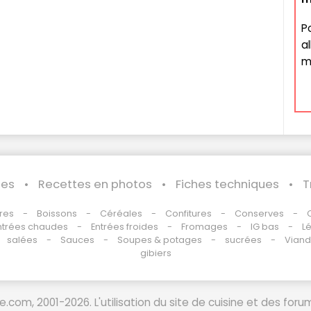
P
a
m
les
Recettes en photos
Fiches techniques
T
res
Boissons
Céréales
Confitures
Conserves
ntrées chaudes
Entrées froides
Fromages
IG bas
L
salées
Sauces
Soupes & potages
sucrées
Vian
gibiers
.com, 2001-2026. L'utilisation du site de cuisine et des foru