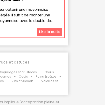
our obtenir une mayonnaise
llégée, il suffit de monter une
ayonnaise avec le double de...
Lire la suite
rucs et astuces
Coquillages et crustacés
Coulis
égumes
Oeufs
Pains & pâtes
des
Vins et Alcools
Volailles et
ms implique l'acceptation pleine et