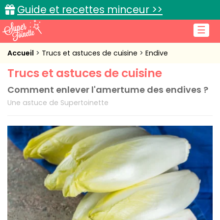
Guide et recettes minceur >>
☰
Accueil
Accueil
Trucs et astuces de cuisine
Endive
Trucs et astuces de cuisine
Recettes de cuisine
Comment enlever l'amertume des endives ?
Cuisine pratique
Une astuce de Supertoinette
L'actu cuisine
Connexion