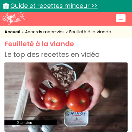
Guide et recettes minceur >>
☰
Accueil
Accueil
Accords mets-vins
Feuilleté à la viande
Feuilleté à la viande
Recettes de cuisine
Le top des recettes en vidéo
Cuisine pratique
L'actu cuisine
Connexion