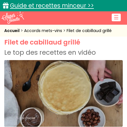
Guide et recettes minceur >>
☰
Accueil
Accueil
Accords mets-vins
Filet de cabillaud grillé
Filet de cabillaud grillé
Recettes de cuisine
Le top des recettes en vidéo
Cuisine pratique
L'actu cuisine
Connexion