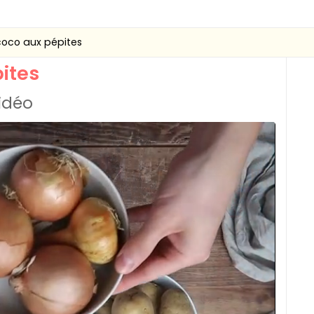
 coco aux pépites
pites
vidéo