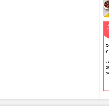
Q
?
J
a
po