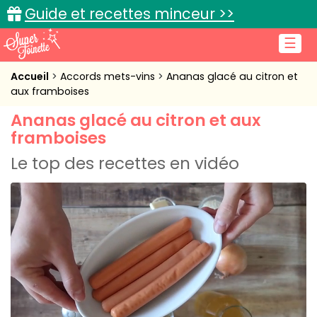
Guide et recettes minceur >>
☰
Accueil
Accueil
Accords mets-vins
Ananas glacé au citron et
aux framboises
Recettes de cuisine
Ananas glacé au citron et aux
framboises
Cuisine pratique
Le top des recettes en vidéo
L'actu cuisine
Connexion