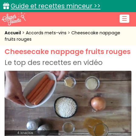
Guide et recettes minceur >>
☰
Accueil
Accueil
Accords mets-vins
Cheesecake nappage
fruits rouges
Recettes de cuisine
Cheesecake nappage fruits rouges
Cuisine pratique
Le top des recettes en vidéo
L'actu cuisine
Connexion