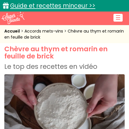
Guide et recettes minceur >>
☰
Accueil
Accueil
Accords mets-vins
Chèvre au thym et romarin
en feuille de brick
Recettes de cuisine
Chèvre au thym et romarin en
feuille de brick
Cuisine pratique
Le top des recettes en vidéo
L'actu cuisine
Connexion