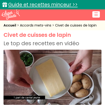
Guide et recettes minceur >>
☰
Accueil
Accueil
Accords mets-vins
Civet de cuisses de lapin
Civet de cuisses de lapin
Recettes de cuisine
Le top des recettes en vidéo
Cuisine pratique
L'actu cuisine
Connexion