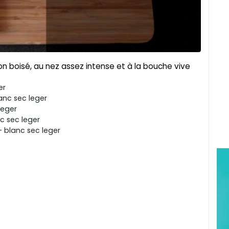
on boisé, au nez assez intense et à la bouche vive
er
anc sec leger
leger
c sec leger
 blanc sec leger