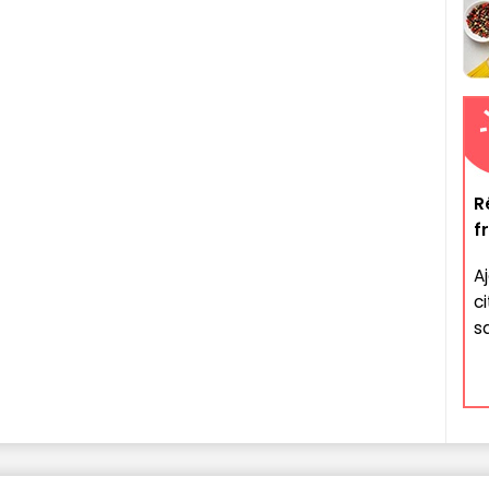
R
f
A
c
sa