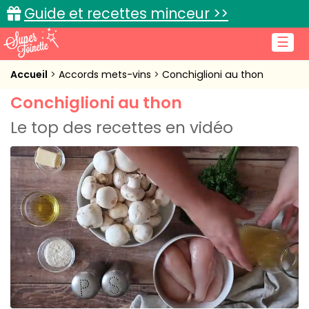
Guide et recettes minceur >>
☰
Accueil
Accueil
Accords mets-vins
Conchiglioni au thon
Conchiglioni au thon
Recettes de cuisine
Le top des recettes en vidéo
Cuisine pratique
L'actu cuisine
Connexion