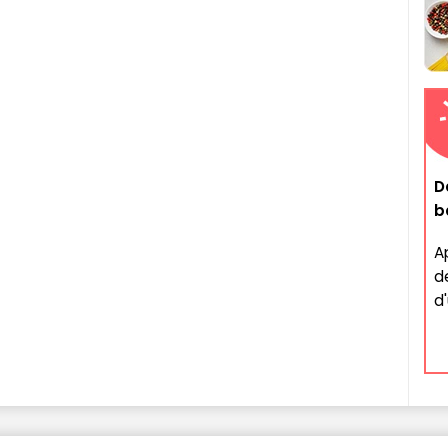
D
b
A
d
d