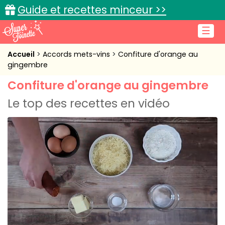
Guide et recettes minceur >>
☰
Accueil
Accueil
Accords mets-vins
Confiture d'orange au
gingembre
Recettes de cuisine
Confiture d'orange au gingembre
Cuisine pratique
Le top des recettes en vidéo
L'actu cuisine
Connexion