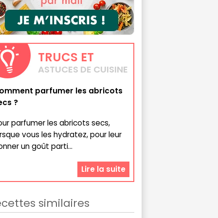
TRUCS
ET
ASTUCES DE CUISINE
omment parfumer les abricots
ecs ?
our parfumer les abricots secs,
orsque vous les hydratez, pour leur
onner un goût parti...
Lire la suite
cettes similaires