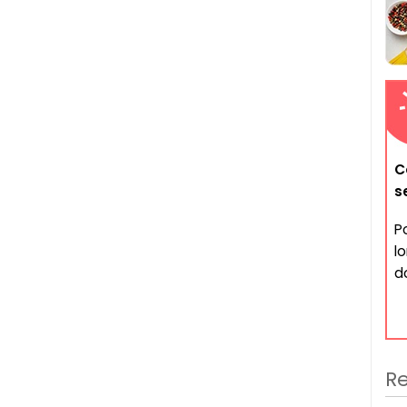
C
s
P
l
d
Re