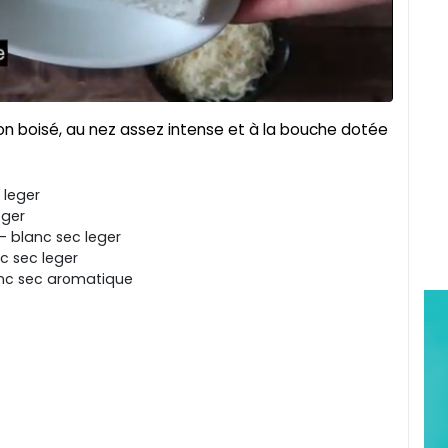
non boisé, au nez assez intense et à la bouche dotée
 leger
eger
- blanc sec leger
c sec leger
nc sec aromatique