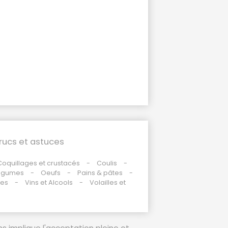
rucs et astuces
Coquillages et crustacés
Coulis
égumes
Oeufs
Pains & pâtes
des
Vins et Alcools
Volailles et