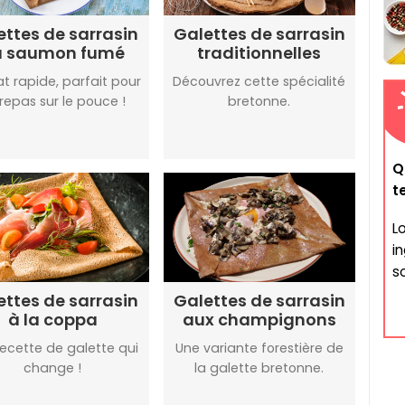
ettes de sarrasin
Galettes de sarrasin
u saumon fumé
traditionnelles
at rapide, parfait pour
Découvrez cette spécialité
repas sur le pouce !
bretonne.
Q
t
L
i
so
ettes de sarrasin
Galettes de sarrasin
à la coppa
aux champignons
recette de galette qui
Une variante forestière de
change !
la galette bretonne.