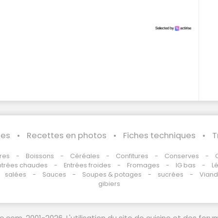
les
Recettes en photos
Fiches techniques
T
res
Boissons
Céréales
Confitures
Conserves
ntrées chaudes
Entrées froides
Fromages
IG bas
L
salées
Sauces
Soupes & potages
sucrées
Vian
gibiers