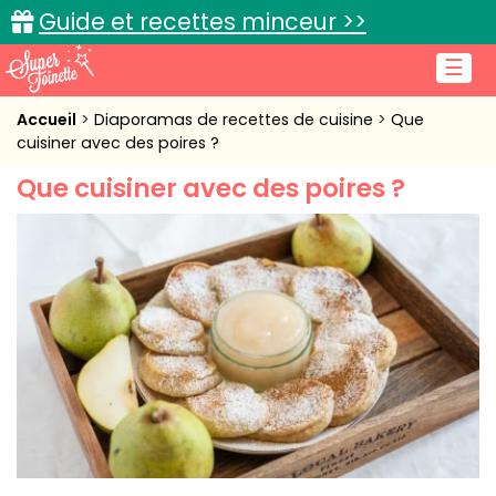
Guide et recettes minceur >>
☰
Accueil
Accueil
Diaporamas de recettes de cuisine
Que
cuisiner avec des poires ?
Recettes de cuisine
Que cuisiner avec des poires ?
Cuisine pratique
L'actu cuisine
Connexion