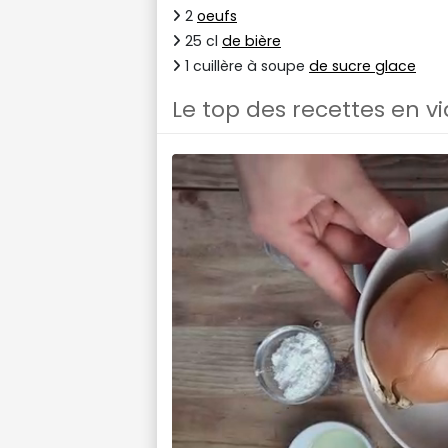
2
oeufs
25 cl
de bière
1 cuillère à soupe
de sucre glace
Le top des recettes en v