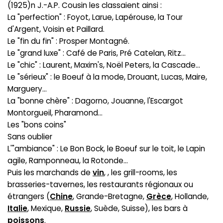
(1925)n J.-A.P. Cousin les classaient ainsi :
La "perfection" : Foyot, Larue, Lapérouse, la Tour
d'Argent, Voisin et Paillard.
Le "fin du fin" : Prosper Montagné.
Le "grand luxe" : Café de Paris, Pré Catelan, Ritz...
Le "chic" : Laurent, Maxim's, Noël Peters, la Cascade...
Le "sérieux" : le Boeuf à la mode, Drouant, Lucas, Maire,
Marguery...
La "bonne chère" : Dagorno, Jouanne, l'Escargot
Montorgueil, Pharamond...
Les "bons coins"
Sans oublier
L'"ambiance" : Le Bon Bock, le Boeuf sur le toit, le Lapin
agile, Ramponneau, la Rotonde...
Puis les marchands de
vin
, , les grill-rooms, les
brasseries-tavernes, les restaurants régionaux ou
étrangers (
Chine
, Grande-Bretagne,
Grèce
, Hollande,
Italie
, Mexique,
Russie
, Suède, Suisse), les bars à
poissons
.