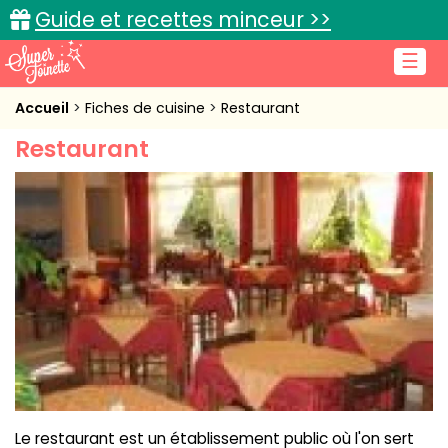
Guide et recettes minceur >>
☰
Accueil
Accueil
Fiches de cuisine
Restaurant
Restaurant
Recettes de cuisine
Cuisine pratique
L'actu cuisine
Connexion
Le restaurant est un établissement public où l'on sert