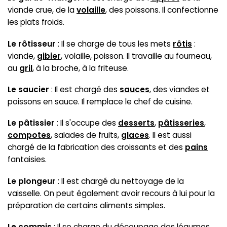
viande crue, de la
volaille
, des poissons. Il confectionne
les plats froids.
Le rôtisseur
: Il se charge de tous les mets
rôtis
:
viande,
gibier
, volaille, poisson. Il travaille au fourneau,
au
gril
, à la broche, à la friteuse.
Le saucier
: Il est chargé des
sauces
, des viandes et
poissons en sauce. Il remplace le chef de cuisine.
Le pâtissier
: Il s'occupe des
desserts
,
pâtisseries
,
compotes
, salades de fruits,
glaces
. Il est aussi
chargé de la fabrication des croissants et des
pains
fantaisies.
Le plongeur
: Il est chargé du nettoyage de la
vaisselle. On peut également avoir recours à lui pour la
préparation de certains aliments simples.
Le commis
: Il se charge du découpage des légumes