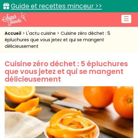
Guide et recettes minceur >>
☰
Accueil
Accueil
L'actu cuisine
Cuisine zéro déchet : 5
épluchures que vous jetez et qui se mangent
délicieusement
Recettes de cuisine
Cuisine pratique
Cuisine zéro déchet : 5 épluchures
que vous jetez et qui se mangent
L'actu cuisine
délicieusement
Connexion