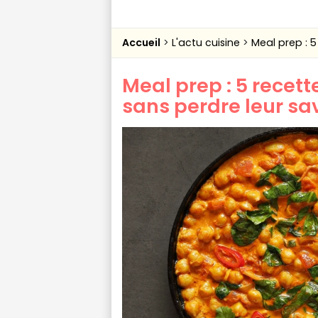
Accueil
L'actu cuisine
Meal prep : 5
Meal prep : 5 recett
sans perdre leur sa