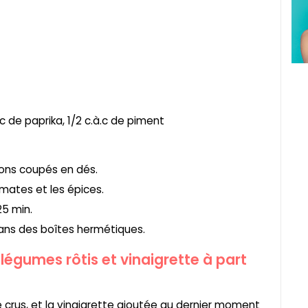
.à.c de paprika, 1/2 c.à.c de piment
vrons coupés en dés.
tomates et les épices.
25 min.
dans des boîtes hermétiques.
 légumes rôtis et vinaigrette à part
 crus, et la vinaigrette ajoutée au dernier moment