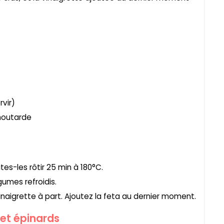
vir)
, moutarde
es-les rôtir 25 min à 180°C.
gumes refroidis.
vinaigrette à part. Ajoutez la feta au dernier moment.
 et épinards