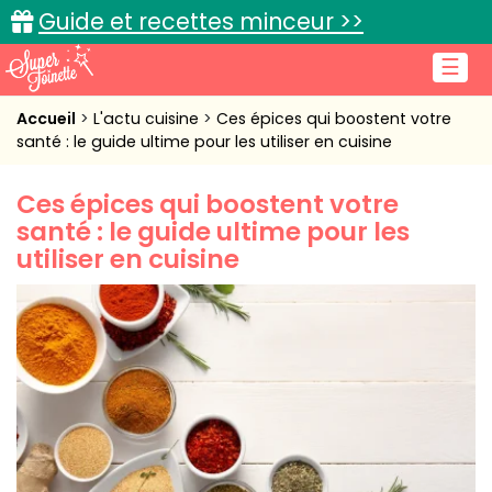
Guide et recettes minceur >>
☰
Accueil
Accueil
L'actu cuisine
Ces épices qui boostent votre
santé : le guide ultime pour les utiliser en cuisine
Recettes de cuisine
Ces épices qui boostent votre
Cuisine pratique
santé : le guide ultime pour les
utiliser en cuisine
L'actu cuisine
Connexion