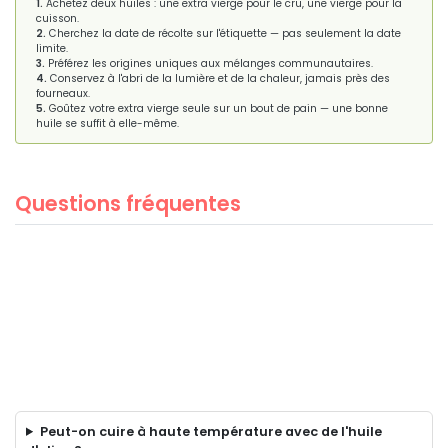
1.
Achetez deux huiles : une extra vierge pour le cru, une vierge pour la
cuisson.
2.
Cherchez la date de récolte sur l'étiquette — pas seulement la date
limite.
3.
Préférez les origines uniques aux mélanges communautaires.
4.
Conservez à l'abri de la lumière et de la chaleur, jamais près des
fourneaux.
5.
Goûtez votre extra vierge seule sur un bout de pain — une bonne
huile se suffit à elle-même.
Questions fréquentes
Peut-on cuire à haute température avec de l'huile