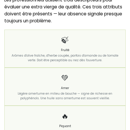
évaluer une extra vierge de qualité. Ces trois attributs
doivent être présents — leur absence signale presque
toujours un problème.
🍃
Fruité
Arômes d'olive fraîche, d'herbe coupée, parfois d'amande ou de tomate
verte. Doit être perceptible au nez dès l'ouverture.
💚
Amer
Légère amertume en milieu de bouche — signe de richesse en
polyphénols. Une huile sans amertume est souvent vieillie.
🔥
Piquant