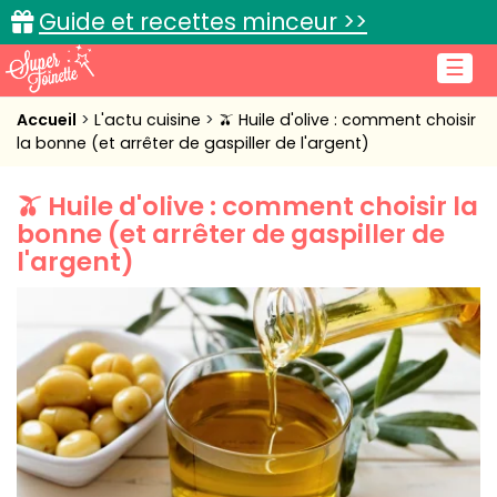
Guide et recettes minceur >>
☰
Accueil
Accueil
L'actu cuisine
🫒 Huile d'olive : comment choisir
la bonne (et arrêter de gaspiller de l'argent)
Recettes de cuisine
🫒 Huile d'olive : comment choisir la
Cuisine pratique
bonne (et arrêter de gaspiller de
l'argent)
L'actu cuisine
Connexion